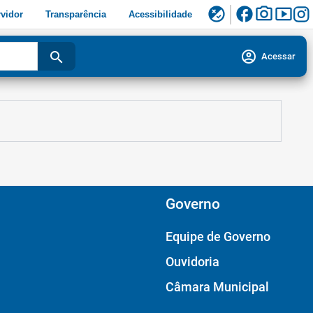
facebook
photo_camera
smart_display
flaky
vidor
Transparência
Acessibilidade
account_circle
search
Acessar
Governo
Equipe de Governo
Ouvidoria
Câmara Municipal