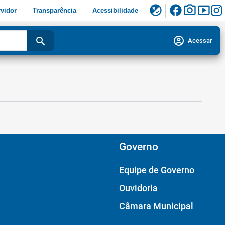
facebook
photo_camera
smart_display
flaky
vidor
Transparência
Acessibilidade
account_circle
search
Acessar
Governo
Equipe de Governo
Ouvidoria
Câmara Municipal