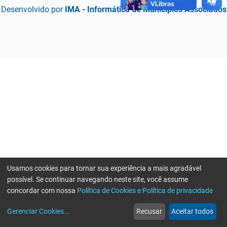
Desenvolvido por
IMA - Informática de Municípios Associados
Usamos cookies para tornar sua experiência a mais agradável
possível. Se continuar navegando neste site, você assume
concordar com nossa
Política de Cookies e Política de privacidade
home
build_circle
event
web
more_horiz
Erro ao enviar informações, por favor tente novamente
Gerenciar Cookies
...
Recusar
Aceitar todos
Início
Serviços
Eventos
Notícias
Mais