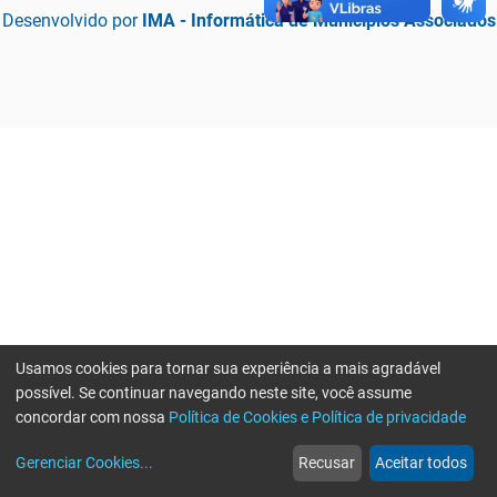
Desenvolvido por
IMA - Informática de Municípios Associados
Usamos cookies para tornar sua experiência a mais agradável
possível. Se continuar navegando neste site, você assume
concordar com nossa
Política de Cookies e Política de privacidade
home
build_circle
event
web
more_horiz
Erro ao enviar informações, por favor tente novamente
Gerenciar Cookies
...
Recusar
Aceitar todos
Início
Serviços
Eventos
Notícias
Mais