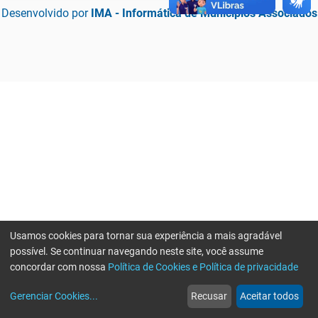
Desenvolvido por
IMA - Informática de Municípios Associados
Usamos cookies para tornar sua experiência a mais agradável
possível. Se continuar navegando neste site, você assume
concordar com nossa
Política de Cookies e Política de privacidade
home
build_circle
event
web
more_horiz
Erro ao enviar informações, por favor tente novamente
Gerenciar Cookies
...
Recusar
Aceitar todos
Início
Serviços
Eventos
Notícias
Mais