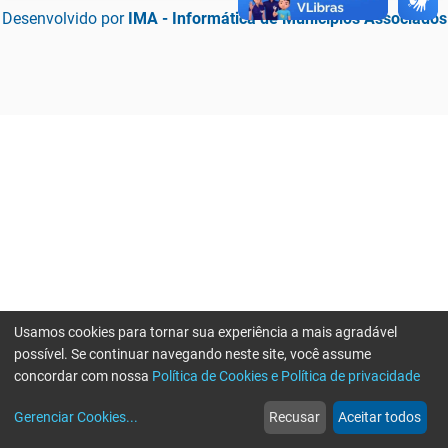
Desenvolvido por
IMA - Informática de Municípios Associados
Usamos cookies para tornar sua experiência a mais agradável
possível. Se continuar navegando neste site, você assume
concordar com nossa
Política de Cookies e Política de privacidade
home
build_circle
event
web
more_horiz
Erro ao enviar informações, por favor tente novamente
Gerenciar Cookies
...
Recusar
Aceitar todos
Início
Serviços
Eventos
Notícias
Mais