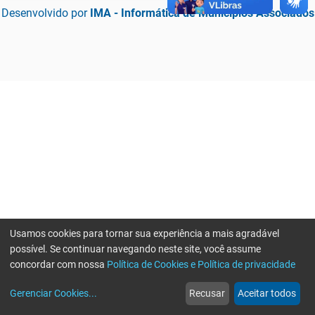
Desenvolvido por
IMA - Informática de Municípios Associados
Usamos cookies para tornar sua experiência a mais agradável
possível. Se continuar navegando neste site, você assume
concordar com nossa
Política de Cookies e Política de privacidade
home
build_circle
event
web
more_horiz
Erro ao enviar informações, por favor tente novamente
Gerenciar Cookies
...
Recusar
Aceitar todos
Início
Serviços
Eventos
Notícias
Mais