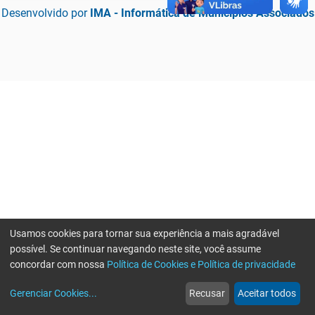
Desenvolvido por
IMA - Informática de Municípios Associados
Usamos cookies para tornar sua experiência a mais agradável
possível. Se continuar navegando neste site, você assume
concordar com nossa
Política de Cookies e Política de privacidade
home
build_circle
event
web
more_horiz
Erro ao enviar informações, por favor tente novamente
Gerenciar Cookies
...
Recusar
Aceitar todos
Início
Serviços
Eventos
Notícias
Mais