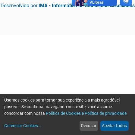
Desenvolvido por
IMA - Informática de Municípios Associados
Usamos cookies para tornar sua experiência a mais agradável
possível. Se continuar navegando neste site, você assume
concordar com nossa
Política de Cookies e Política de privacidade
home
build_circle
event
web
more_horiz
Erro ao enviar informações, por favor tente novamente
Gerenciar Cookies
...
Recusar
Aceitar todos
Início
Serviços
Eventos
Notícias
Mais