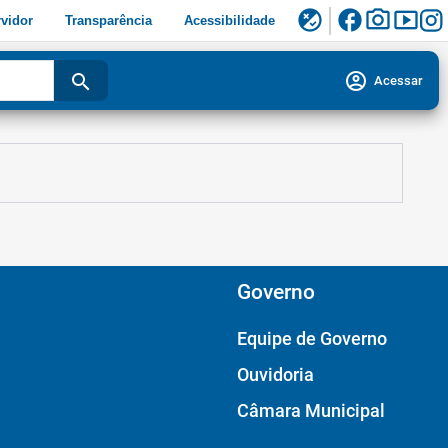
facebook
photo_camera
smart_display
flaky
vidor
Transparência
Acessibilidade
account_circle
search
Acessar
Governo
Equipe de Governo
Ouvidoria
Câmara Municipal