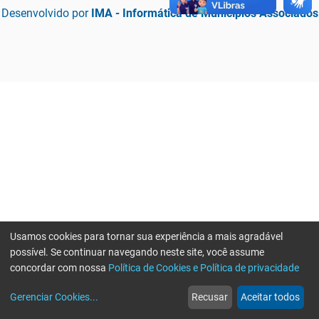
Desenvolvido por
IMA - Informática de Municípios Associados
Usamos cookies para tornar sua experiência a mais agradável
possível. Se continuar navegando neste site, você assume
concordar com nossa
Política de Cookies e Política de privacidade
home
build_circle
event
web
more_horiz
Erro ao enviar informações, por favor tente novamente
Gerenciar Cookies
...
Recusar
Aceitar todos
Início
Serviços
Eventos
Notícias
Mais