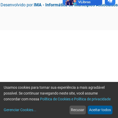
Desenvolvido por
IMA - Informática de Municípios Associados
Usamos cookies para tornar sua experiência a mais agradável
possível. Se continuar navegando neste site, você assume
concordar com nossa
Política de Cookies e Política de privacidade
home
build_circle
event
web
more_horiz
Erro ao enviar informações, por favor tente novamente
Gerenciar Cookies
...
Recusar
Aceitar todos
Início
Serviços
Eventos
Notícias
Mais