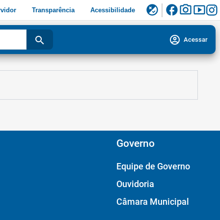
facebook
photo_camera
smart_display
flaky
vidor
Transparência
Acessibilidade
account_circle
search
Acessar
Governo
Equipe de Governo
Ouvidoria
Câmara Municipal