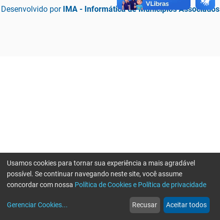
Desenvolvido por
IMA - Informática de Municípios Associados
Usamos cookies para tornar sua experiência a mais agradável
possível. Se continuar navegando neste site, você assume
concordar com nossa
Política de Cookies e Política de privacidade
home
build_circle
event
web
more_horiz
Erro ao enviar informações, por favor tente novamente
Gerenciar Cookies
...
Recusar
Aceitar todos
Início
Serviços
Eventos
Notícias
Mais