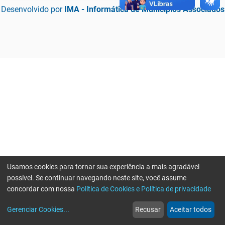
Desenvolvido por
IMA - Informática de Municípios Associados
Usamos cookies para tornar sua experiência a mais agradável
possível. Se continuar navegando neste site, você assume
concordar com nossa
Política de Cookies e Política de privacidade
home
build_circle
event
web
more_horiz
Erro ao enviar informações, por favor tente novamente
Gerenciar Cookies
...
Recusar
Aceitar todos
Início
Serviços
Eventos
Notícias
Mais