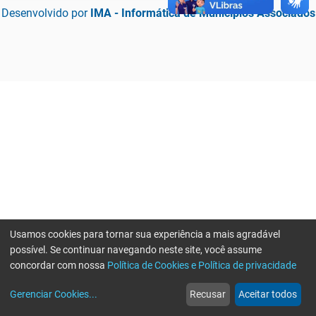
Desenvolvido por
IMA - Informática de Municípios Associados
Usamos cookies para tornar sua experiência a mais agradável
possível. Se continuar navegando neste site, você assume
concordar com nossa
Política de Cookies e Política de privacidade
home
build_circle
event
web
more_horiz
Erro ao enviar informações, por favor tente novamente
Gerenciar Cookies
...
Recusar
Aceitar todos
Início
Serviços
Eventos
Notícias
Mais