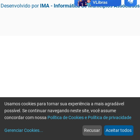
Desenvolvido por
IMA - Informática de Municípios Associados
Usamos cookies para tornar sua experiência a mais agradável
possível. Se continuar navegando neste site, você assume
concordar com nossa
Política de Cookies e Política de privacidade
home
build_circle
event
web
more_horiz
Erro ao enviar informações, por favor tente novamente
Gerenciar Cookies
...
Recusar
Aceitar todos
Início
Serviços
Eventos
Notícias
Mais