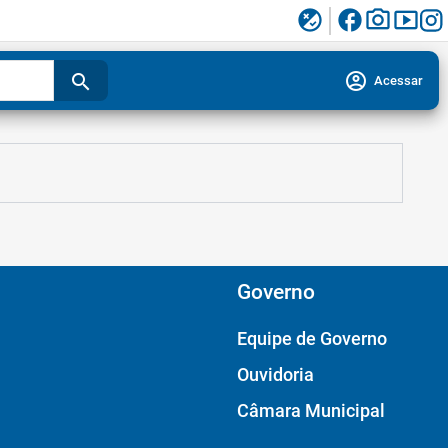
facebook
photo_camera
smart_display
flaky
account_circle
search
Acessar
Governo
Equipe de Governo
Ouvidoria
Câmara Municipal