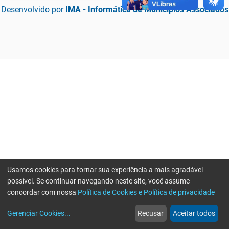
Desenvolvido por
IMA - Informática de Municípios Associados
Usamos cookies para tornar sua experiência a mais agradável
possível. Se continuar navegando neste site, você assume
concordar com nossa
Política de Cookies e Política de privacidade
home
build_circle
event
web
more_horiz
Erro ao enviar informações, por favor tente novamente
Gerenciar Cookies
...
Recusar
Aceitar todos
Início
Serviços
Eventos
Notícias
Mais