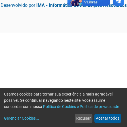
Desenvolvido por
IMA - Informática de Municípios Associados
Usamos cookies para tornar sua experiência a mais agradável
possível. Se continuar navegando neste site, você assume
concordar com nossa
Política de Cookies e Política de privacidade
home
build_circle
event
web
more_horiz
Erro ao enviar informações, por favor tente novamente
Gerenciar Cookies
...
Recusar
Aceitar todos
Início
Serviços
Eventos
Notícias
Mais