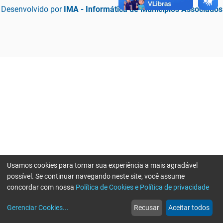
Desenvolvido por
IMA - Informática de Municípios Associados
Usamos cookies para tornar sua experiência a mais agradável
possível. Se continuar navegando neste site, você assume
concordar com nossa
Política de Cookies e Política de privacidade
home
build_circle
event
web
more_horiz
Erro ao enviar informações, por favor tente novamente
Gerenciar Cookies
...
Recusar
Aceitar todos
Início
Serviços
Eventos
Notícias
Mais