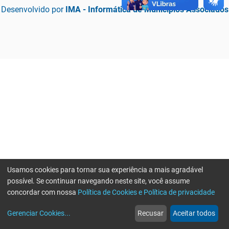
Desenvolvido por
IMA - Informática de Municípios Associados
Usamos cookies para tornar sua experiência a mais agradável
possível. Se continuar navegando neste site, você assume
concordar com nossa
Política de Cookies e Política de privacidade
home
build_circle
event
web
more_horiz
Erro ao enviar informações, por favor tente novamente
Gerenciar Cookies
...
Recusar
Aceitar todos
Início
Serviços
Eventos
Notícias
Mais