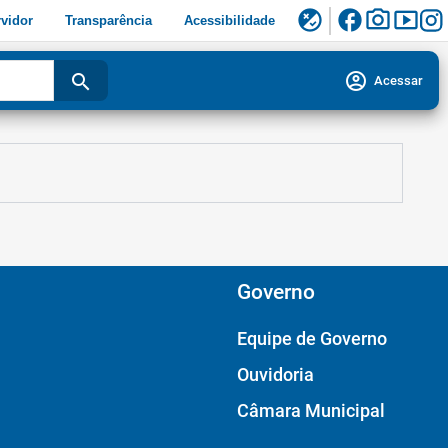
facebook
photo_camera
smart_display
flaky
vidor
Transparência
Acessibilidade
account_circle
search
Acessar
Governo
Equipe de Governo
Ouvidoria
Câmara Municipal