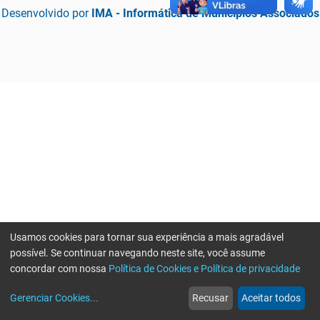
Desenvolvido por
IMA - Informática de Municípios Associados
Usamos cookies para tornar sua experiência a mais agradável
possível. Se continuar navegando neste site, você assume
concordar com nossa
Política de Cookies e Política de privacidade
home
build_circle
event
web
more_horiz
Erro ao enviar informações, por favor tente novamente
Gerenciar Cookies
...
Recusar
Aceitar todos
Início
Serviços
Eventos
Notícias
Mais