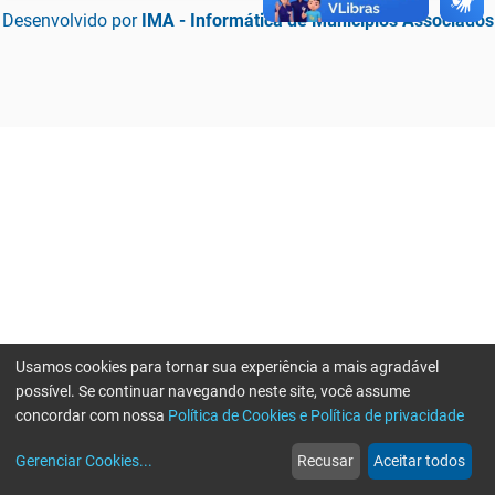
Desenvolvido por
IMA - Informática de Municípios Associados
Usamos cookies para tornar sua experiência a mais agradável
possível. Se continuar navegando neste site, você assume
concordar com nossa
Política de Cookies e Política de privacidade
home
build_circle
event
web
more_horiz
Erro ao enviar informações, por favor tente novamente
Gerenciar Cookies
...
Recusar
Aceitar todos
Início
Serviços
Eventos
Notícias
Mais