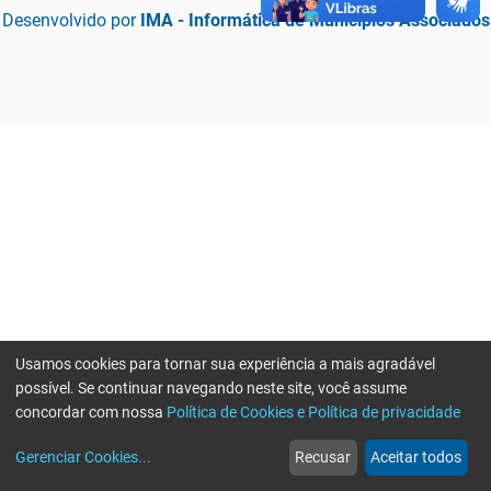
Desenvolvido por
IMA - Informática de Municípios Associados
Usamos cookies para tornar sua experiência a mais agradável
possível. Se continuar navegando neste site, você assume
concordar com nossa
Política de Cookies e Política de privacidade
home
build_circle
event
web
more_horiz
Erro ao enviar informações, por favor tente novamente
Gerenciar Cookies
...
Recusar
Aceitar todos
Início
Serviços
Eventos
Notícias
Mais