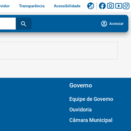
facebook
photo_camera
smart_display
flaky
vidor
Transparência
Acessibilidade
account_circle
search
Acessar
Governo
Equipe de Governo
Ouvidoria
Câmara Municipal