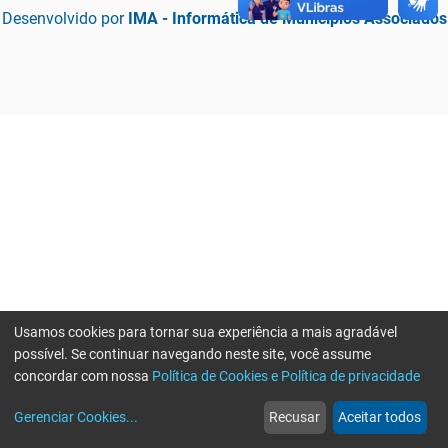
Desenvolvido por
IMA - Informática de Municípios Associados
Usamos cookies para tornar sua experiência a mais agradável
possível. Se continuar navegando neste site, você assume
concordar com nossa
Política de Cookies e Política de privacidade
home
build_circle
event
web
more_horiz
Erro ao enviar informações, por favor tente novamente
Gerenciar Cookies
...
Recusar
Aceitar todos
Início
Serviços
Eventos
Notícias
Mais