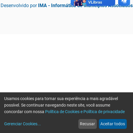
Desenvolvido por
IMA - Informática de Municípios Associados
Usamos cookies para tornar sua experiência a mais agradável
possível. Se continuar navegando neste site, você assume
concordar com nossa
Política de Cookies e Política de privacidade
home
build_circle
event
web
more_horiz
Erro ao enviar informações, por favor tente novamente
Gerenciar Cookies
...
Recusar
Aceitar todos
Início
Serviços
Eventos
Notícias
Mais