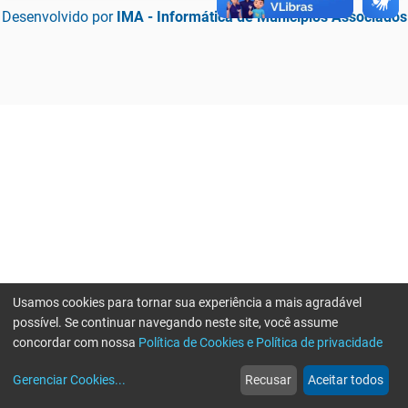
Desenvolvido por
IMA - Informática de Municípios Associados
Usamos cookies para tornar sua experiência a mais agradável
possível. Se continuar navegando neste site, você assume
concordar com nossa
Política de Cookies e Política de privacidade
home
build_circle
event
web
more_horiz
Erro ao enviar informações, por favor tente novamente
Gerenciar Cookies
...
Recusar
Aceitar todos
Início
Serviços
Eventos
Notícias
Mais