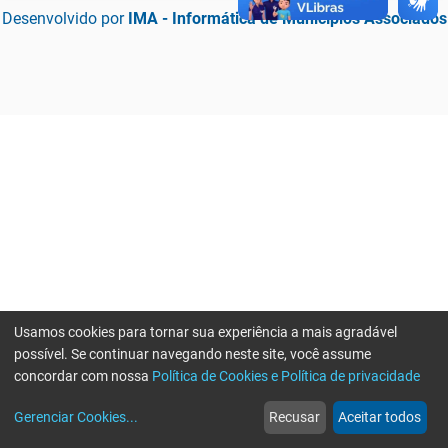
Desenvolvido por
IMA - Informática de Municípios Associados
Usamos cookies para tornar sua experiência a mais agradável
possível. Se continuar navegando neste site, você assume
concordar com nossa
Política de Cookies e Política de privacidade
home
build_circle
event
web
more_horiz
Erro ao enviar informações, por favor tente novamente
Gerenciar Cookies
...
Recusar
Aceitar todos
Início
Serviços
Eventos
Notícias
Mais