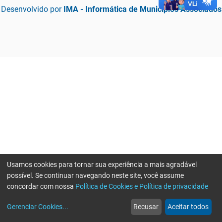
Desenvolvido por
IMA - Informática de Municípios Associados
Usamos cookies para tornar sua experiência a mais agradável
possível. Se continuar navegando neste site, você assume
concordar com nossa
Política de Cookies e Política de privacidade
home
build_circle
event
web
more_horiz
Erro ao enviar informações, por favor tente novamente
Gerenciar Cookies
...
Recusar
Aceitar todos
Início
Serviços
Eventos
Notícias
Mais