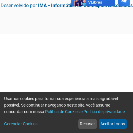
Desenvolvido por
IMA - Informática de Municípios Associados
Usamos cookies para tornar sua experiência a mais agradável
possível. Se continuar navegando neste site, você assume
concordar com nossa
Política de Cookies e Política de privacidade
home
build_circle
event
web
more_horiz
Erro ao enviar informações, por favor tente novamente
Gerenciar Cookies
...
Recusar
Aceitar todos
Início
Serviços
Eventos
Notícias
Mais