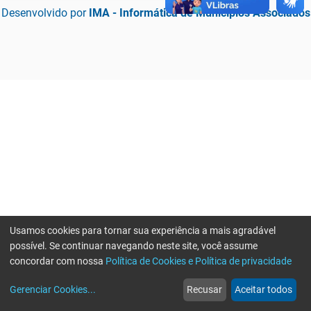
Desenvolvido por
IMA - Informática de Municípios Associados
Usamos cookies para tornar sua experiência a mais agradável
possível. Se continuar navegando neste site, você assume
concordar com nossa
Política de Cookies e Política de privacidade
home
build_circle
event
web
more_horiz
Erro ao enviar informações, por favor tente novamente
Gerenciar Cookies
...
Recusar
Aceitar todos
Início
Serviços
Eventos
Notícias
Mais