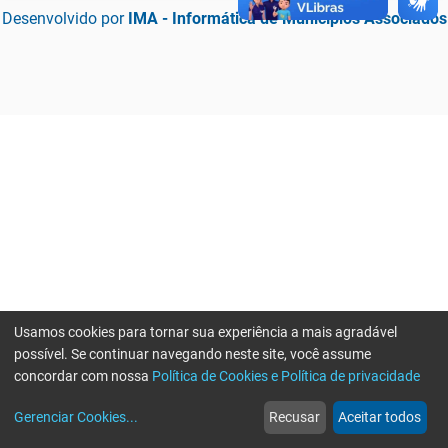
Desenvolvido por
IMA - Informática de Municípios Associados
Usamos cookies para tornar sua experiência a mais agradável
possível. Se continuar navegando neste site, você assume
concordar com nossa
Política de Cookies e Política de privacidade
home
build_circle
event
web
more_horiz
Erro ao enviar informações, por favor tente novamente
Gerenciar Cookies
...
Recusar
Aceitar todos
Início
Serviços
Eventos
Notícias
Mais