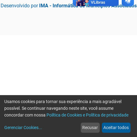
Desenvolvido por
IMA - Informática de Municípios Associados
Usamos cookies para tornar sua experiência a mais agradável
possível. Se continuar navegando neste site, você assume
concordar com nossa
Política de Cookies e Política de privacidade
home
build_circle
event
web
more_horiz
Erro ao enviar informações, por favor tente novamente
Gerenciar Cookies
...
Recusar
Aceitar todos
Início
Serviços
Eventos
Notícias
Mais