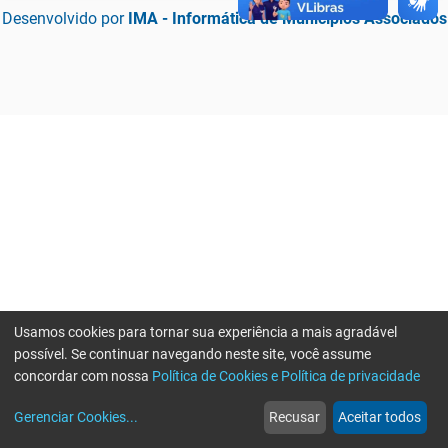
Desenvolvido por
IMA - Informática de Municípios Associados
Usamos cookies para tornar sua experiência a mais agradável
possível. Se continuar navegando neste site, você assume
concordar com nossa
Política de Cookies e Política de privacidade
home
build_circle
event
web
more_horiz
Erro ao enviar informações, por favor tente novamente
Gerenciar Cookies
...
Recusar
Aceitar todos
Início
Serviços
Eventos
Notícias
Mais