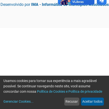
Desenvolvido por
IMA - Informática de Municípios Associados
Usamos cookies para tornar sua experiência a mais agradável
possível. Se continuar navegando neste site, você assume
concordar com nossa
Política de Cookies e Política de privacidade
home
build_circle
event
web
more_horiz
Erro ao enviar informações, por favor tente novamente
Gerenciar Cookies
...
Recusar
Aceitar todos
Início
Serviços
Eventos
Notícias
Mais