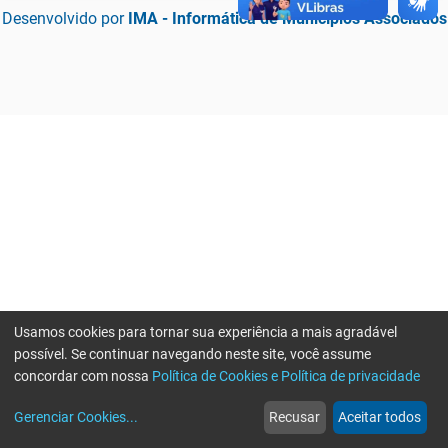
Desenvolvido por
IMA - Informática de Municípios Associados
Usamos cookies para tornar sua experiência a mais agradável
possível. Se continuar navegando neste site, você assume
concordar com nossa
Política de Cookies e Política de privacidade
home
build_circle
event
web
more_horiz
Erro ao enviar informações, por favor tente novamente
Gerenciar Cookies
...
Recusar
Aceitar todos
Início
Serviços
Eventos
Notícias
Mais