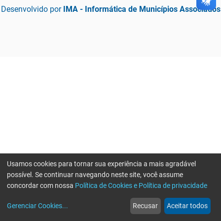
Desenvolvido por
IMA - Informática de Municípios Associados
Usamos cookies para tornar sua experiência a mais agradável
possível. Se continuar navegando neste site, você assume
concordar com nossa
Política de Cookies e Política de privacidade
home
build_circle
event
web
more_horiz
Gerenciar Cookies
...
Recusar
Aceitar todos
Início
Serviços
Eventos
Notícias
Mais