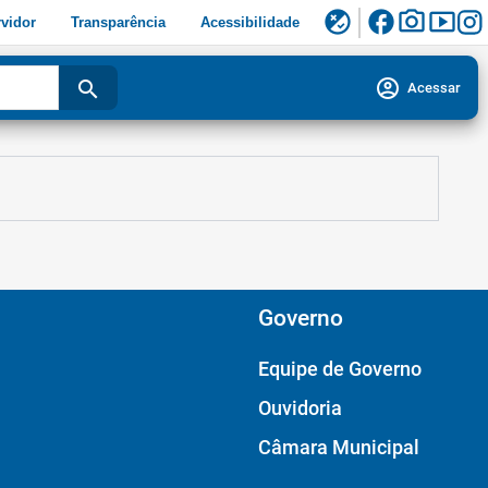
facebook
photo_camera
smart_display
flaky
vidor
Transparência
Acessibilidade
account_circle
search
Acessar
Governo
Equipe de Governo
Ouvidoria
Câmara Municipal