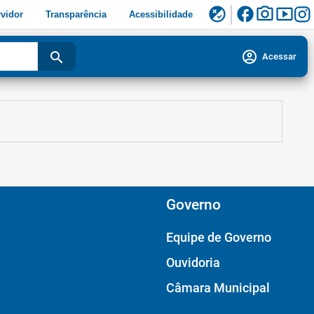
facebook
photo_camera
smart_display
flaky
vidor
Transparência
Acessibilidade
account_circle
search
Acessar
Governo
Equipe de Governo
Ouvidoria
Câmara Municipal