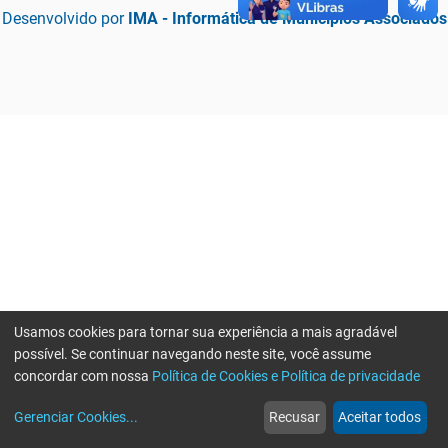
Desenvolvido por
IMA - Informática de Municípios Associados
Usamos cookies para tornar sua experiência a mais agradável
possível. Se continuar navegando neste site, você assume
concordar com nossa
Política de Cookies e Política de privacidade
home
build_circle
event
web
more_horiz
Erro ao enviar informações, por favor tente novamente
Gerenciar Cookies
...
Recusar
Aceitar todos
Início
Serviços
Eventos
Notícias
Mais