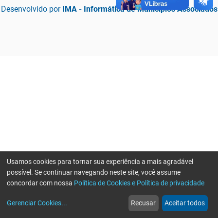
Desenvolvido por
IMA - Informática de Municípios Associados
Usamos cookies para tornar sua experiência a mais agradável
possível. Se continuar navegando neste site, você assume
concordar com nossa
Política de Cookies e Política de privacidade
home
build_circle
event
web
more_horiz
Erro ao enviar informações, por favor tente novamente
Gerenciar Cookies
...
Recusar
Aceitar todos
Início
Serviços
Eventos
Notícias
Mais