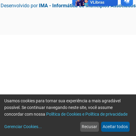
Desenvolvido por
IMA - Informática de Municípios Associados
Usamos cookies para tornar sua experiência a mais agradável
possível. Se continuar navegando neste site, você assume
concordar com nossa
Política de Cookies e Política de privacidade
home
build_circle
event
web
more_horiz
Erro ao enviar informações, por favor tente novamente
Gerenciar Cookies
...
Recusar
Aceitar todos
Início
Serviços
Eventos
Notícias
Mais