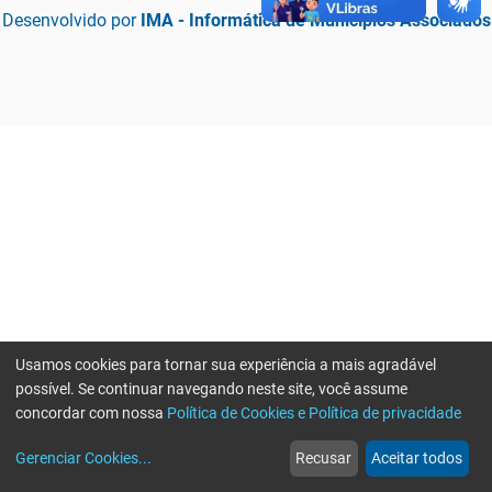
Desenvolvido por
IMA - Informática de Municípios Associados
Usamos cookies para tornar sua experiência a mais agradável
possível. Se continuar navegando neste site, você assume
concordar com nossa
Política de Cookies e Política de privacidade
home
build_circle
event
web
more_horiz
Erro ao enviar informações, por favor tente novamente
Gerenciar Cookies
...
Recusar
Aceitar todos
Início
Serviços
Eventos
Notícias
Mais