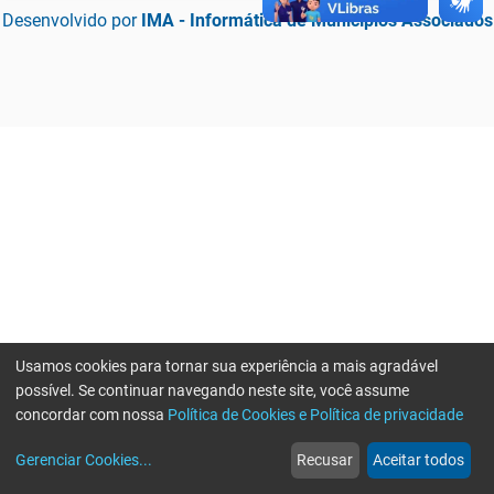
Desenvolvido por
IMA - Informática de Municípios Associados
Usamos cookies para tornar sua experiência a mais agradável
possível. Se continuar navegando neste site, você assume
concordar com nossa
Política de Cookies e Política de privacidade
home
build_circle
event
web
more_horiz
Erro ao enviar informações, por favor tente novamente
Gerenciar Cookies
...
Recusar
Aceitar todos
Início
Serviços
Eventos
Notícias
Mais