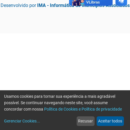
Desenvolvido por
IMA - Informática de Municípios Associados
Usamos cookies para tornar sua experiência a mais agradável
possível. Se continuar navegando neste site, você assume
concordar com nossa
Política de Cookies e Política de privacidade
home
build_circle
event
web
more_horiz
Erro ao enviar informações, por favor tente novamente
Gerenciar Cookies
...
Recusar
Aceitar todos
Início
Serviços
Eventos
Notícias
Mais