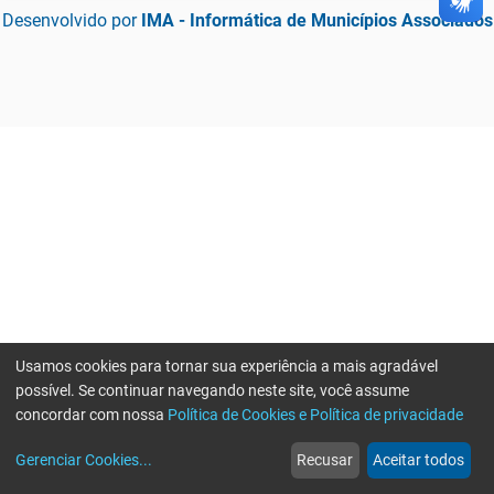
Desenvolvido por
IMA - Informática de Municípios Associados
Usamos cookies para tornar sua experiência a mais agradável
possível. Se continuar navegando neste site, você assume
concordar com nossa
Política de Cookies e Política de privacidade
home
build_circle
event
web
more_horiz
Erro ao enviar informações, por favor tente novamente
Gerenciar Cookies
...
Recusar
Aceitar todos
Início
Serviços
Eventos
Notícias
Mais