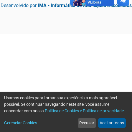
Desenvolvido por
IMA - Informática de Municípios Associados
Usamos cookies para tornar sua experiência a mais agradável
possível. Se continuar navegando neste site, você assume
concordar com nossa
Política de Cookies e Política de privacidade
home
build_circle
event
web
more_horiz
Erro ao enviar informações, por favor tente novamente
Gerenciar Cookies
...
Recusar
Aceitar todos
Início
Serviços
Eventos
Notícias
Mais